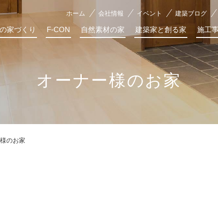
ホーム
会社情報
イベント
建築ブログ
の家づくり
F-CON
自然素材の家
建築家と創る家
施工
オーナー様のお家
様のお家