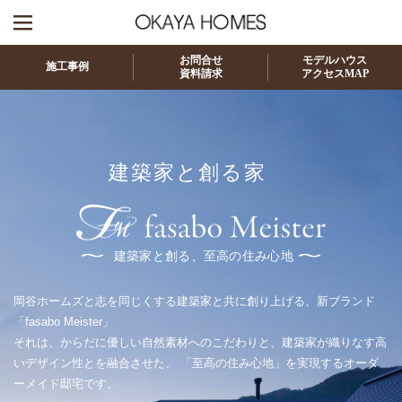
お問合せ
モデルハウス
施工事例
資料請求
アクセスMAP
建築家と創る家
建築家と創る、至高の住み心地
岡谷ホームズと志を同じくする建築家と共に創り上げる、新ブランド
「fasabo Meister」
それは、からだに優しい自然素材へのこだわりと、建築家が織りなす高
いデザイン性とを融合させた、
「至高の住み心地」を実現するオーダ
ーメイド邸宅です。