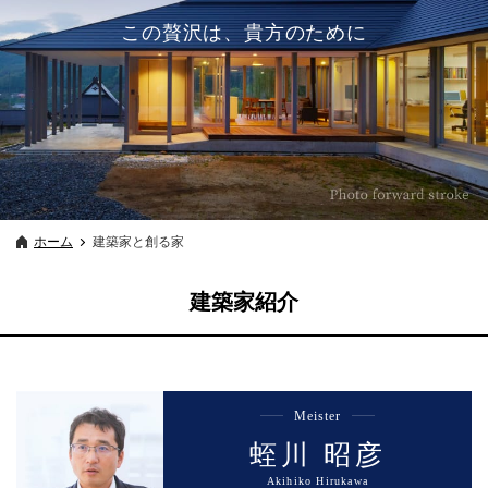
この贅沢は、貴方のために
ホーム
建築家と創る家
建築家紹介
Meister
蛭川 昭彦
Akihiko Hirukawa