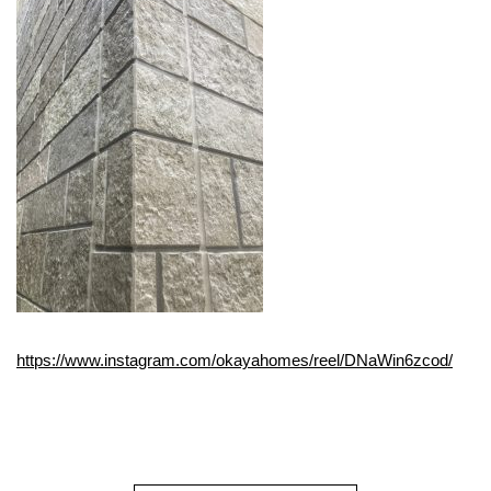
https://www.instagram.com/okayahomes/reel/DNaWin6zcod/