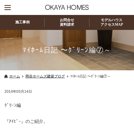
お問合せ
モデルハウス
施工事例
資料請求
アクセスMAP
ﾏｲﾎｰﾑ日記 〜ｸﾞﾘｰﾝ編⑦～
ホーム
岡谷ホームズ建築ブログ
ﾏｲﾎｰﾑ日記 〜ｸﾞﾘｰﾝ編⑦～
2014年03月14日
ｸﾞﾘｰﾝ編
『ｱｲﾋﾞｰ』のご紹介。