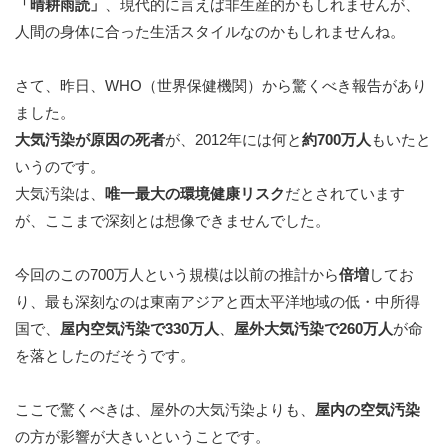
「晴耕雨読」
、現代的に言えば非生産的かもしれませんが、
人間の身体に合った生活スタイルなのかもしれませんね。
さて、昨日、WHO（世界保健機関）から驚くべき報告があり
ました。
大気汚染が原因の死者
が、2012年には何と
約700万人
もいたと
いうのです。
大気汚染は、
唯一最大の環境健康リスク
だとされています
が、ここまで深刻とは想像できませんでした。
今回のこの700万人という規模は以前の推計から
倍増
してお
り、最も深刻なのは東南アジアと西太平洋地域の低・中所得
国で、
屋内空気汚染で330万人
、
屋外大気汚染で260万人
が命
を落としたのだそうです。
ここで驚くべきは、屋外の大気汚染よりも、
屋内の空気汚染
の方が影響が大きいということです。