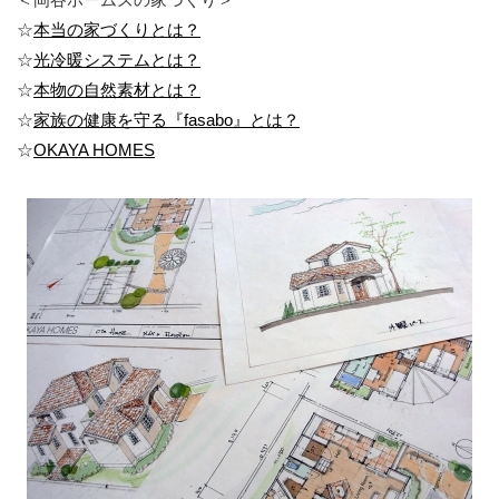
☆
本当の家づくりとは？
☆
光冷暖システムとは？
☆
本物の自然素材とは？
☆
家族の健康を守る『fasabo』とは？
☆
OKAYA HOMES