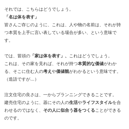
それでは、こちらはどうでしょう。
「名は体を表す」
皆さんご存じのように、これは、人や物の名前は、それが持
つ本質を上手に言い表している場合が多い、という意味で
す。
では、冒頭の
「家は体を表す」、
これはどうでしょう。
これは、その家を見れば、それが持つ
本質的な価値
がわか
る、そこに住む人の
考え
や
価値観
がわかるという意味です。
（造語ですが…）
注文住宅の良さは、一からプランニングできることです。
建売住宅のように、器にその人の
生活
や
ライフスタイル
を合
わせるのではなく、
その人に似合う器をつくる
ことができる
のです。