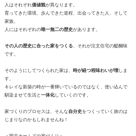
人はそれぞれ
価値観
が異なります。
育ってきた環境、歩んできた道程、出会ってきた人、そして
家族。
人にはそれぞれの
唯一無二の歴史
があります。
その人の歴史に合った家をつくる
、それが注文住宅の醍醐味
です。
そのようにしてつくられた家は、
時が経つ程味わいが増
しま
す。
キレイな新築の時が一番輝いているのではなく、使い込んで
馴染ませて生活と
一体化
していくのです。
家づくりのプロセスは、そんな
自分史
をつくっていく旅のは
じまりなのかもしれませんね！
＜岡谷ホームズの家づくり＞