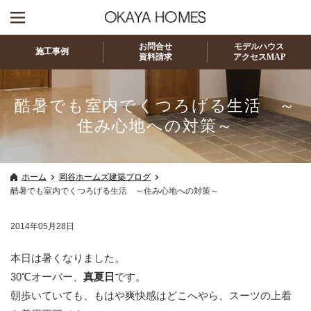
お問合せ
モデルハウス
施工事例
資料請求
アクセスMAP
酷暑でも室内でくつろげる生活 ～
住み心地への対策～
ホーム
岡谷ホームズ建築ブログ
酷暑でも室内でくつろげる生活 ～住み心地への対策～
2014年05月28日
本日は暑くなりました。
30℃オーバー、
真夏日
です。
朝歩いていても、もはや爽快感はどこへやら、スーツの上着