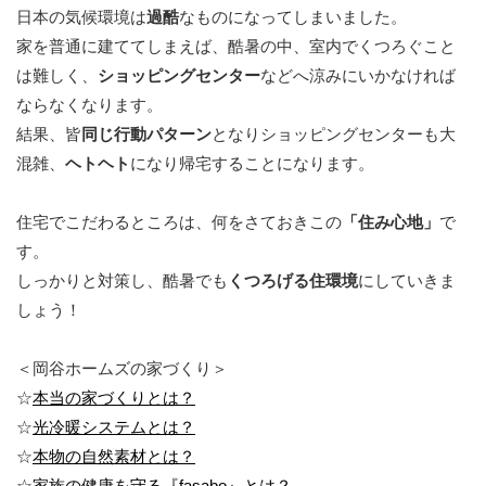
日本の気候環境は
過酷
なものになってしまいました。
家を普通に建ててしまえば、酷暑の中、室内でくつろぐこと
は難しく、
ショッピングセンター
などへ涼みにいかなければ
ならなくなります。
結果、皆
同じ行動パターン
となりショッピングセンターも大
混雑、
ヘトヘト
になり帰宅することになります。
住宅でこだわるところは、何をさておきこの
「住み心地」
で
す。
しっかりと対策し、酷暑でも
くつろげる住環境
にしていきま
しょう！
＜岡谷ホームズの家づくり＞
☆
本当の家づくりとは？
☆
光冷暖システムとは？
☆
本物の自然素材とは？
☆
家族の健康を守る『fasabo』とは？