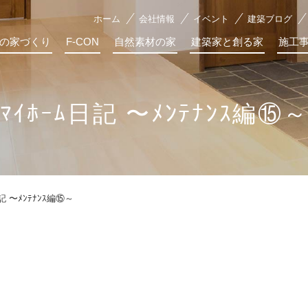
ホーム
会社情報
イベント
建築ブログ
の家づくり
F-CON
自然素材の家
建築家と創る家
施工
ﾏｲﾎｰﾑ日記 〜ﾒﾝﾃﾅﾝｽ編⑮
日記 〜ﾒﾝﾃﾅﾝｽ編⑮～