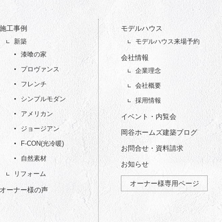
施工事例
モデルハウス
新築
モデルハウス来場予約
漆喰の家
会社情報
プロヴァンス
企業理念
フレンチ
会社概要
シンプルモダン
採用情報
アメリカン
イベント・内覧会
ジョージアン
岡谷ホームズ建築ブログ
F-CON(光冷暖)
お問合せ・資料請求
自然素材
お知らせ
リフォーム
オーナー様専用ページ
オーナー様の声