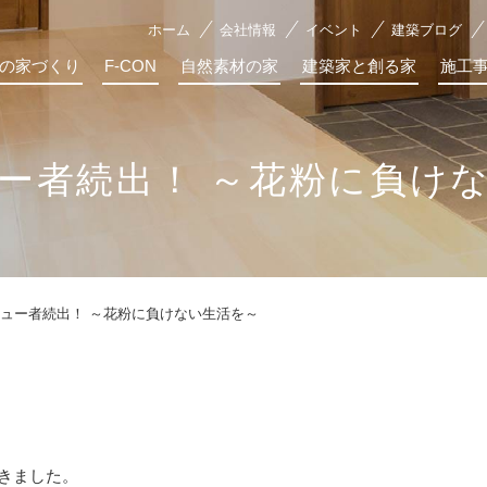
ホーム
会社情報
イベント
建築ブログ
の家づくり
F-CON
自然素材の家
建築家と創る家
施工
ー者続出！ ～花粉に負け
ュー者続出！ ～花粉に負けない生活を～
きました。