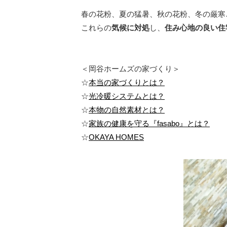
春の花粉、夏の猛暑、秋の花粉、冬の厳寒
これらの
気候に対処
し、
住み心地の良い住
＜岡谷ホームズの家づくり＞
☆
本当の家づくりとは？
☆
光冷暖システムとは？
☆
本物の自然素材とは？
☆
家族の健康を守る『fasabo』とは？
☆
OKAYA HOMES