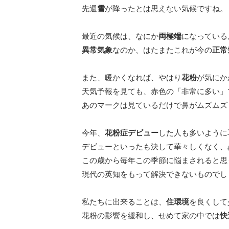
先週
雪
が降ったとは思えない気候ですね。
最近の気候は、なにか
両極端
になっている
異常気象
なのか、はたまたこれが今の
正常
また、暖かくなれば、やはり
花粉
が気にか
天気予報を見ても、赤色の「非常に多い」
あのマークは見ているだけで鼻がムズムズ
今年、
花粉症デビュー
した人も多いように
デビューといったも決して華々しくなく、
この歳から毎年この季節に悩まされると思
現代の英知をもって解決できないものでし
私たちに出来ることは、
住環境
を良くして
花粉の影響を緩和し、せめて家の中では
快