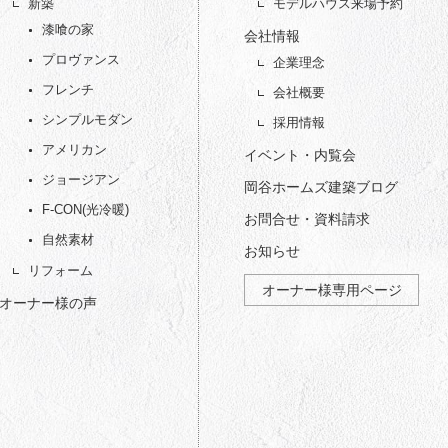
新築
モデルハウス来場予約
漆喰の家
会社情報
プロヴァンス
企業理念
フレンチ
会社概要
シンプルモダン
採用情報
アメリカン
イベント・内覧会
ジョージアン
岡谷ホームズ建築ブログ
F-CON(光冷暖)
お問合せ・資料請求
自然素材
お知らせ
リフォーム
オーナー様専用ページ
オーナー様の声