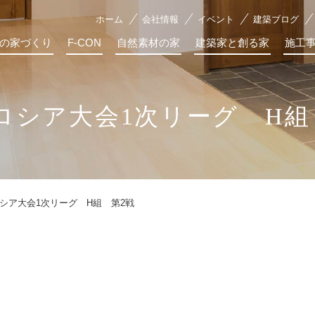
ホーム
会社情報
イベント
建築ブログ
の家づくり
F-CON
自然素材の家
建築家と創る家
施工
ロシア大会1次リーグ H組
シア大会1次リーグ H組 第2戦