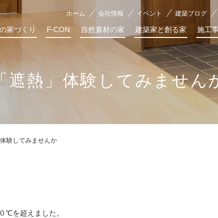
ホーム
会社情報
イベント
建築ブログ
の家づくり
F-CON
自然素材の家
建築家と創る家
施工
「遮熱」体験してみません
体験してみませんか
０℃を超えました。