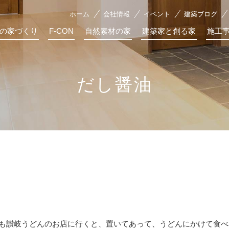
ホーム
会社情報
イベント
建築ブログ
の家づくり
F-CON
自然素材の家
建築家と創る家
施工
だし醤油
も讃岐うどんのお店に行くと、置いてあって、うどんにかけて食べ