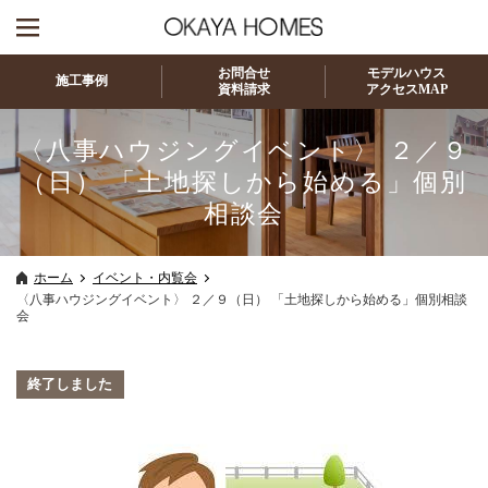
お問合せ
モデルハウス
施工事例
資料請求
アクセスMAP
〈八事ハウジングイベント〉 ２／９
（日） 「土地探しから始める」個別
相談会
ホーム
イベント・内覧会
〈八事ハウジングイベント〉 ２／９（日） 「土地探しから始める」個別相談
会
終了しました