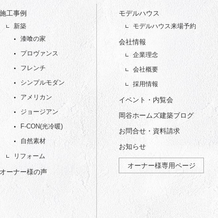
施工事例
モデルハウス
新築
モデルハウス来場予約
漆喰の家
会社情報
プロヴァンス
企業理念
フレンチ
会社概要
シンプルモダン
採用情報
アメリカン
イベント・内覧会
ジョージアン
岡谷ホームズ建築ブログ
F-CON(光冷暖)
お問合せ・資料請求
自然素材
お知らせ
リフォーム
オーナー様専用ページ
オーナー様の声