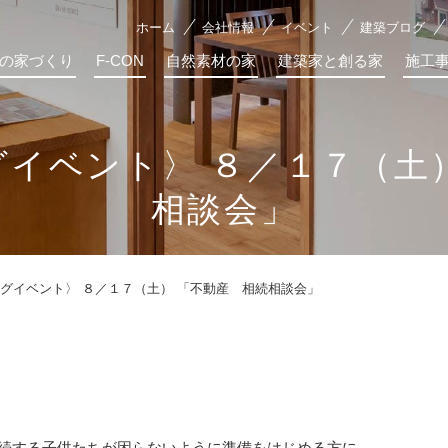
ホーム
会社情報
イベント
建築ブログ
の家づくり
F-CON
自然素材の家
建築家と創る家
施工
イベント〉 ８／１７（土
相談会」
グイベント〉 ８／１７（土） 「不動産 相続相談会」
続する子供たちが困らないように準備をはじめる方に。