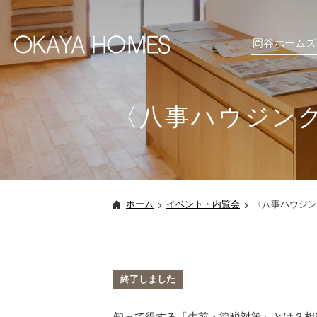
岡谷ホームズ
〈八事ハウジング
ホーム
イベント・内覧会
〈八事ハウジン
終了しました
知って得する「生前・節税対策」とは？相