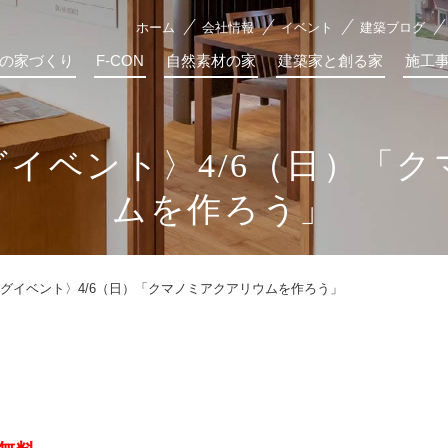
ホーム
会社情報
イベント
建築ブログ
の家づくり
F-CON
自然素材の家
建築家と創る家
施工
イベント〉4/6（日）「
ムを作ろう」
グイベント〉4/6（日）「クマノミアクアリウムを作ろう」