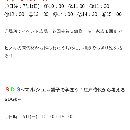
〇日時：7/11(日) ①10：30 ②11:00 ③11：30
④12：00 ⑤13：30 ⑥14：00 ⑦14：30 ⑧15：00
〇場所：イベント広場 各回先着５組様 ※一家族１回まで
ヒノキの間伐材から作られたうちわに、和紙でちぎり絵を貼
ろう。
Ｓ
Ｄ
Ｇ
s
マルシェ
～親子で学ぼう！江戸時代から考える
SDGs～
〇日時：7/11(日) 10：00～15：00