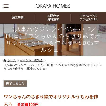
お問合せ
モデルハウス
施工事例
資料請求
アクセスMAP
〈八事ハウジングイベント〉7／
11(日)「ワンちゃんのちぎり絵でオ
リジナルうちわを作ろう・SDGsマ
ルシェ」
ホーム
イベント・内覧会
〈八事ハウジングイベント〉7／11(日)「ワンちゃんのちぎり絵でオリジナル
うちわを作ろう・SDGsマルシェ」
終了しました
ワンちゃんのちぎり絵でオリジナルうちわを作
ろう
参加費100円