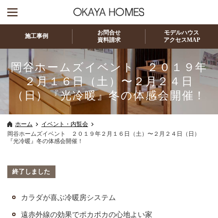
お問合せ
モデルハウス
施工事例
資料請求
アクセスMAP
岡谷ホームズイベント ２０１９年
２月１６日（土）〜２月２４日
（日）『光冷暖』冬の体感会開催！
ホーム
イベント・内覧会
岡谷ホームズイベント ２０１９年２月１６日（土）〜２月２４日（日）
『光冷暖』冬の体感会開催！
終了しました
カラダが喜ぶ冷暖房システム
遠赤外線の効果でポカポカの心地よい家