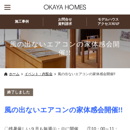
お問合せ
モデルハウス
施工事例
資料請求
アクセスMAP
風の出ないエアコンの家体感会開
催!!
ホーム
イベント・内覧会
風の出ないエアコンの家体感会開催!!
終了しました
風の出ないエアコンの家体感会開催!!
〇残暑厳しい９月も毎週㊏・㊐に開催 ①10：00～11：